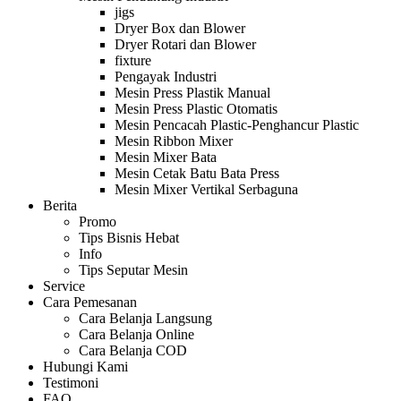
jigs
Dryer Box dan Blower
Dryer Rotari dan Blower
fixture
Pengayak Industri
Mesin Press Plastik Manual
Mesin Press Plastic Otomatis
Mesin Pencacah Plastic-Penghancur Plastic
Mesin Ribbon Mixer
Mesin Mixer Bata
Mesin Cetak Batu Bata Press
Mesin Mixer Vertikal Serbaguna
Berita
Promo
Tips Bisnis Hebat
Info
Tips Seputar Mesin
Service
Cara Pemesanan
Cara Belanja Langsung
Cara Belanja Online
Cara Belanja COD
Hubungi Kami
Testimoni
FAQ