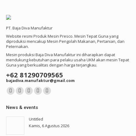
PT. Baja Diva Manufaktur
Website resmi Produk Mesin Presco. Mesin Tepat Guna yang
diproduksi mencakup Mesin Pengolah Makanan, Pertanian, dan
Peternakan.
Mesin produksi Baja Diva Manufaktur ini diharapkan dapat
mendukung kebutuhan para pelaku usaha UKM akan mesin Tepat
Guna yang berkualitas dengan harga terjangkau.
+62 81290709565
bajadiva.manufaktur@gmail.com
Find us on:
Facebook
YouTube
Instagram
Mail
Whatsapp
page
page
page
page
page
News & events
opens
opens
opens
opens
opens
in
in
in
in
in
Untitled
Kamis, 6 Agustus 2026
new
new
new
new
new
window
window
window
window
window