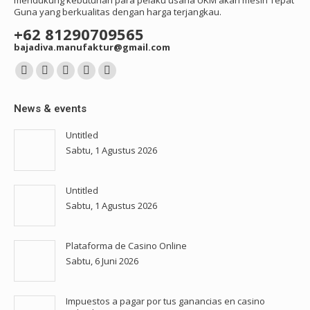
mendukung kebutuhan para pelaku usaha UKM akan mesin Tepat
Guna yang berkualitas dengan harga terjangkau.
+62 81290709565
bajadiva.manufaktur@gmail.com
Find us on:
Facebook
YouTube
Instagram
Mail
Whatsapp
page
page
page
page
page
News & events
opens
opens
opens
opens
opens
in
in
in
in
in
Untitled
Sabtu, 1 Agustus 2026
new
new
new
new
new
window
window
window
window
window
Untitled
Sabtu, 1 Agustus 2026
Plataforma de Casino Online
Sabtu, 6 Juni 2026
Impuestos a pagar por tus ganancias en casino