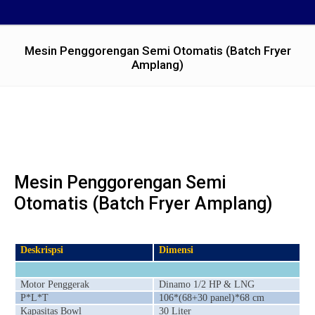
Mesin Penggorengan Semi Otomatis (Batch Fryer
Amplang)
You are here:
Mesin Penggorengan Semi
Otomatis (Batch Fryer Amplang)
Deskrispsi
Dimensi
Motor Penggerak
Dinamo 1/2
HP & LNG
P*L*T
106*(68+30 panel)*68 cm
Kapasitas Bowl
30 Liter