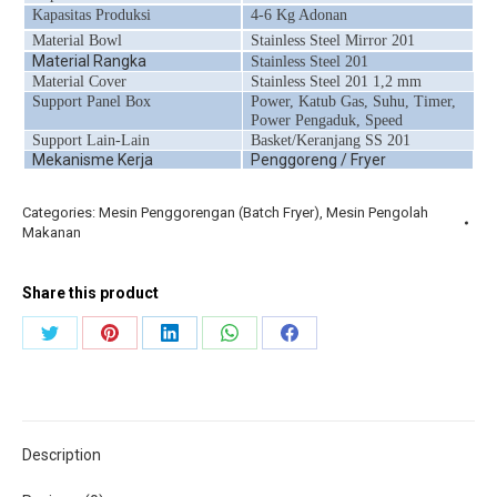
Kapasitas Produksi
4-6 Kg Adonan
Material Bowl
Stainless Steel Mirror 201
Material Rangka
Stainless Steel 201
Material Cover
Stainless Steel 201 1,2 mm
Support Panel Box
Power, Katub Gas, Suhu, Timer,
Power Pengaduk, Speed
Support Lain-Lain
Basket/Keranjang SS 201
Mekanisme Kerja
Penggoreng / Fryer
Categories:
Mesin Penggorengan (Batch Fryer)
,
Mesin Pengolah
Makanan
Share this product
Share
Share
Share
Share
Share
on
on
on
on
on
Twitter
Pinterest
LinkedIn
WhatsApp
Facebook
Description